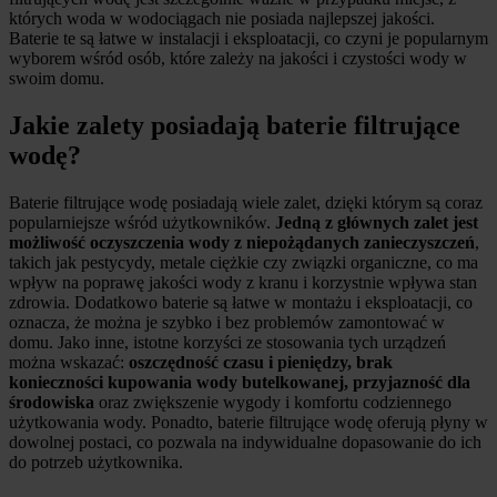
których woda w wodociągach nie posiada najlepszej jakości.
Baterie te są łatwe w instalacji i eksploatacji, co czyni je popularnym
wyborem wśród osób, które zależy na jakości i czystości wody w
swoim domu.
Jakie zalety posiadają baterie filtrujące
wodę?
Baterie filtrujące wodę posiadają wiele zalet, dzięki którym są coraz
popularniejsze wśród użytkowników.
Jedną z głównych zalet jest
możliwość oczyszczenia wody z niepożądanych zanieczyszczeń
,
takich jak pestycydy, metale ciężkie czy związki organiczne, co ma
wpływ na poprawę jakości wody z kranu i korzystnie wpływa stan
zdrowia. Dodatkowo baterie są łatwe w montażu i eksploatacji, co
oznacza, że można je szybko i bez problemów zamontować w
domu. Jako inne, istotne korzyści ze stosowania tych urządzeń
można wskazać:
oszczędność czasu i pieniędzy, brak
konieczności kupowania wody butelkowanej, przyjazność dla
środowiska
oraz zwiększenie wygody i komfortu codziennego
użytkowania wody. Ponadto, baterie filtrujące wodę oferują płyny w
dowolnej postaci, co pozwala na indywidualne dopasowanie do ich
do potrzeb użytkownika.