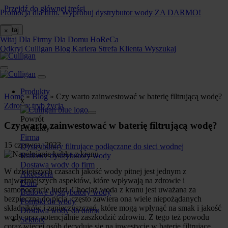
Przejdź do głównej treści
Promocja dla firm. Wypróbuj dystrybutor wody ZA DARMO!
Witaj
×
Witaj
Dla Firmy
Dla Domu
HoReCa
Odkryj Culligan
Blog
Kariera
Strefa Klienta
Wyszukaj
Produkty
Home
»
Blog
»
Czy warto zainwestować w baterię filtrującą wodę?
x
Zdrowy tryb życia
Powrót
Czy warto zainwestować w baterię filtrującą wodę?
Produkty
Firma
15 czerwca, 2023
Dystrybutory filtrujące podłączane do sieci wodnej
Butlowe dystrybutory wody
Dostawa wody do firm
W dzisiejszych czasach jakość wody pitnej jest jednym z
Akcesoria
najważniejszych aspektów, które wpływają na zdrowie i
Dom
samopoczucie ludzi. Chociaż woda z kranu jest uważana za
Butlowe dystrybutory wody
bezpieczną do picia, często zawiera ona wiele niepożądanych
Pompki do wody
składników i zanieczyszczeń, które mogą wpłynąć na smak i jakość
Dostawa wody do domu
wody oraz potencjalnie zaszkodzić zdrowiu. Z tego też powodu
Sektory
coraz więcej osób decyduje się na inwestycję w baterie filtrujące