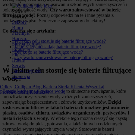
x
wodę, które pomagają w usuwaniu szkodliwych zanieczyszczeń i
polepszają jakość wody.
Czy warto zainwestować w baterię
Powrót
filtrującą wodę?
Poznaj odpowiedzi na te i inne pytania z
Sektory
poniższego wpisu. Serdecznie zapraszamy do lektury!
Sektory
Biuro
Co dowiesz się z artykułu:
Przemysł
Horeca
W jakim celu stosuje się baterie filtrujące wodę?
Służba Zdrowia
Jakie zalety posiadają baterie filtrujące wodę?
Edukacja
Dla kogo są baterie filtrujące wodę?
Fitness
Czy warto zainwestować w baterię filtrującą wodę?
Hotele
Serwis
W jakim celu stosuje się baterie filtrujące
Innowacyjność
Promocja
wodę?
Odkryj Culligan
Blog
Kariera
Strefa Klienta
Wyszukaj
Baterie kuchenne filtrujące wodę
to skuteczne rozwiązanie, które
Prośba o ofertę
Kontakt
umożliwia oczyszczenie wody z różnych zanieczyszczeń,
zapewniając bezpieczeństwo i zdrowie użytkowników.
Dzięki
zastosowaniu filtrów w takich bateriach możliwe jest usunięcie
piasku, osadów, chloru, związków organicznych, pestycydów i
metali ciężkich z wody
. W efekcie tego można cieszyć się czystą i
zdrową wodą do picia, gotowania, a także innych codziennych
czynności wymagających użycia wody. Stosowanie baterii
filtrujących wodę jest szczególnie ważne w przypadku miejsc, z