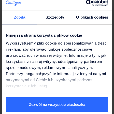
które są odprowadzane do zasobów słodkiej wody za
pomocą rur lub pośrednio poprzez spływ bądź też
wymywania z gleby, nieprzepuszczalnych powierzchni
Zgoda
Szczegóły
O plikach cookies
lub innych źródeł rozproszonych.
Jak obliczyć ślad wodny?
Niniejsza strona korzysta z plików cookie
Wykorzystujemy pliki cookie do spersonalizowania treści
Warto już na samym początku wspomnieć, że ślad wodny
i reklam, aby oferować funkcje społecznościowe i
można obliczyć na dwa sposoby. Pierwszym z nich będzie
analizować ruch w naszej witrynie. Informacje o tym, jak
obliczenie swojego
indywidualnego śladu wodnego
. A
korzystasz z naszej witryny, udostępniamy partnerom
dokonać tego możesz za pomocą określenia całkowitej
społecznościowym, reklamowym i analitycznym.
ilości wody, jaką zużywasz podczas codziennych
Partnerzy mogą połączyć te informacje z innymi danymi
czynności. Natomiast drugą opcją jest obliczenie
śladu
otrzymanymi od Ciebie lub uzyskanymi podczas
wodnego produktu
, który polega na zsumowaniu całej
korzystania z ich usług.
wody potrzebnej na każdym etapie procesu
produkcyjnego.
Zezwól na wszystkie ciasteczka
W jaki sposób można