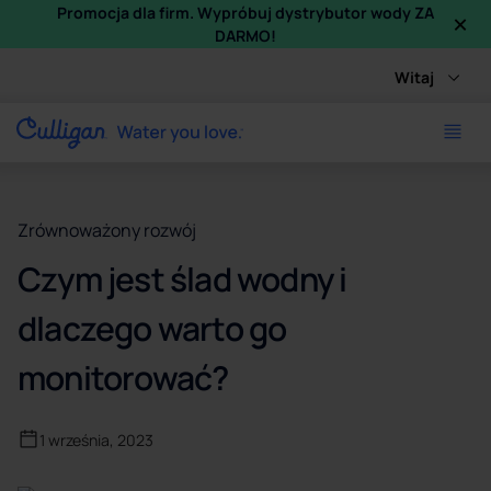
×
Promocja dla firm. Wypróbuj dystrybutor wody ZA
DARMO!
Witaj
Zrównoważony rozwój
Czym jest ślad wodny i
dlaczego warto go
monitorować?
1 września, 2023