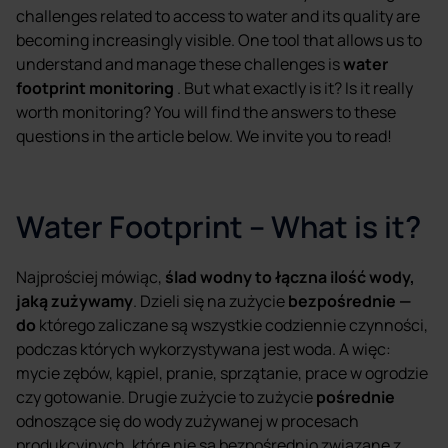
challenges related to access to water and its quality are
becoming increasingly visible. One tool that allows us to
understand and manage these challenges is
water
footprint monitoring
. But what exactly is it? Is it really
worth monitoring? You will find the answers to these
questions in the article below. We invite you to read!
Water Footprint – What is it?
Najprościej mówiąc,
ślad wodny to łączna ilość wody,
jaką zużywamy
. Dzieli się na zużycie
bezpośrednie —
do
którego zaliczane są wszystkie codziennie czynności,
podczas których wykorzystywana jest woda. A więc:
mycie zębów, kąpiel, pranie, sprzątanie, prace w ogrodzie
czy gotowanie. Drugie zużycie to zużycie
pośrednie
odnoszące się do wody zużywanej w procesach
produkcyjnych, które nie są bezpośrednio związane z