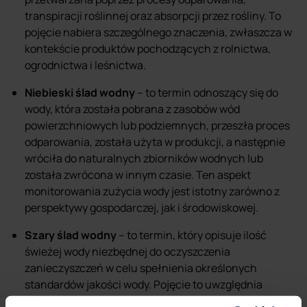
transpiracji roślinnej oraz absorpcji przez rośliny. To
pojęcie nabiera szczególnego znaczenia, zwłaszcza w
kontekście produktów pochodzących z rolnictwa,
ogrodnictwa i leśnictwa.
Niebieski ślad wodny
– to termin odnoszący się do
wody, która została pobrana z zasobów wód
powierzchniowych lub podziemnych, przeszła proces
odparowania, została użyta w produkcji, a następnie
wróciła do naturalnych zbiorników wodnych lub
została zwrócona w innym czasie. Ten aspekt
monitorowania zużycia wody jest istotny zarówno z
perspektywy gospodarczej, jak i środowiskowej.
Szary ślad wodny
– to termin, który opisuje ilość
świeżej wody niezbędnej do oczyszczenia
zanieczyszczeń w celu spełnienia określonych
standardów jakości wody. Pojęcie to uwzględnia
zanieczyszczenia pochodzące ze źródeł punktowych,