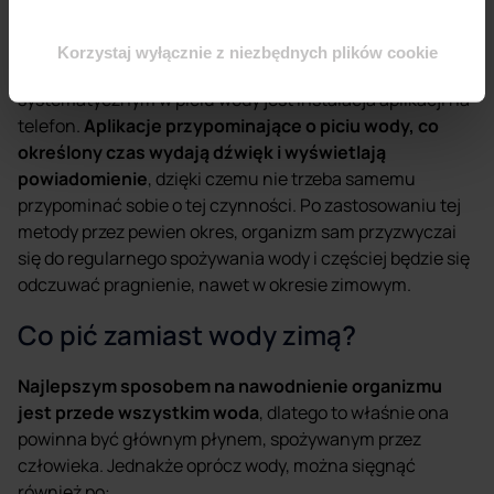
którym można otrzymać ulubioną wodę w dowolnej
formie.
Korzystaj wyłącznie z niezbędnych plików cookie
Kolejnym bardzo dobrym sposobem na byciu
systematycznym w piciu wody jest instalacja aplikacji na
telefon.
Aplikacje przypominające o piciu wody, co
określony czas wydają dźwięk i wyświetlają
powiadomienie
, dzięki czemu nie trzeba samemu
przypominać sobie o tej czynności. Po zastosowaniu tej
metody przez pewien okres, organizm sam przyzwyczai
się do regularnego spożywania wody i częściej będzie się
odczuwać pragnienie, nawet w okresie zimowym.
Co pić zamiast wody zimą?
Najlepszym sposobem na nawodnienie organizmu
jest przede wszystkim woda
, dlatego to właśnie ona
powinna być głównym płynem, spożywanym przez
człowieka. Jednakże oprócz wody, można sięgnąć
również po: