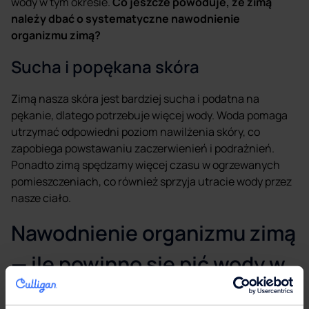
wody w tym okresie.
Co jeszcze powoduje, że zimą
należy dbać o systematyczne nawodnienie
organizmu zimą?
Sucha i popękana skóra
Zimą nasza skóra jest bardziej sucha i podatna na
pękanie, dlatego potrzebuje więcej wody. Woda pomaga
utrzymać odpowiedni poziom nawilżenia skóry, co
zapobiega powstawaniu zaczerwienień i podrażnień.
Ponadto zimą spędzamy więcej czasu w ogrzewanych
pomieszczeniach, co również sprzyja utracie wody przez
nasze ciało.
Nawodnienie organizmu zimą
— ile powinno się pić wody w
zimę?