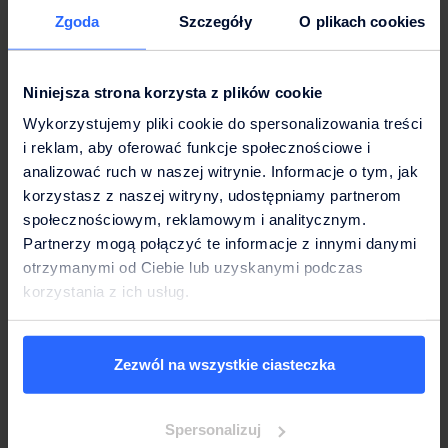
Zgoda
Szczegóły
O plikach cookies
Wiadomo już,
dlaczego zimą należy pić więcej wody
,
ale ile tak naprawdę powinno się jej wypijać? Zostało to
określone przez Europejską Organizację ds.
Niniejsza strona korzysta z plików cookie
Bezpieczeństwa Żywności. Wskazali oni, że zarówno
podczas upałów, jak i również mrozów,
należy spożywać
Wykorzystujemy pliki cookie do spersonalizowania treści
od 2 do nawet 2,5 litra wody
.
i reklam, aby oferować funkcje społecznościowe i
analizować ruch w naszej witrynie. Informacje o tym, jak
Jak pić więcej wody w zimę?
korzystasz z naszej witryny, udostępniamy partnerom
społecznościowym, reklamowym i analitycznym.
Co zrobić, aby dostarczyć swojemu organizmowi więcej
Partnerzy mogą połączyć te informacje z innymi danymi
wody podczas okresu zimowego? Rozwiązań jest kilka.
otrzymanymi od Ciebie lub uzyskanymi podczas
korzystania z ich usług.
Przede wszystkim
warto zawsze mieć przy sobie
szklankę lub butelkę z wodą
. W momencie, gdy będzie
ona na widoku, częściej będzie się po nią sięgać. Jest to
Zezwól na wszystkie ciasteczka
naprawdę dobry sposób na to, aby dostarczać swojemu
organizmowi więcej płynów. Równie skuteczne są
dystrybutory wody
i inne systemy kranowe, dzięki
Spersonalizuj