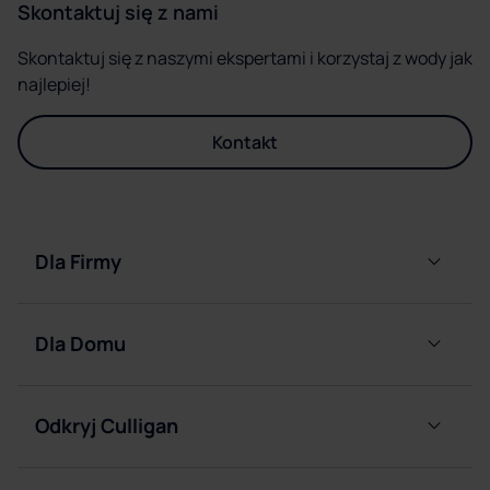
Skontaktuj się z nami
Skontaktuj się z naszymi ekspertami i korzystaj z wody jak
najlepiej!
Kontakt
Dla Firmy
Dystrybutory
filtrujące
Dla Domu
wodę
podłączane
Butlowe
do sieci
dystrybutory
Odkryj Culligan
wody
Butlowe
Nasza
dystrybutory
Pompki
firma