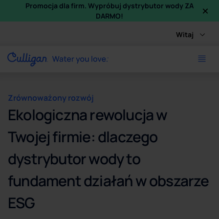
×
Promocja dla firm. Wypróbuj dystrybutor wody ZA
DARMO!
Witaj
Zrównoważony rozwój
Ekologiczna rewolucja w
Twojej firmie: dlaczego
dystrybutor wody to
fundament działań w obszarze
ESG