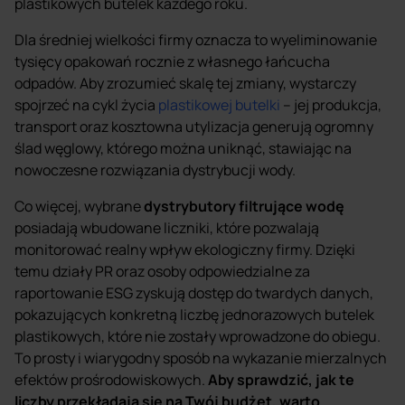
plastikowych butelek każdego roku.
Dla średniej wielkości firmy oznacza to wyeliminowanie
tysięcy opakowań rocznie z własnego łańcucha
odpadów. Aby zrozumieć skalę tej zmiany, wystarczy
spojrzeć na cykl życia
plastikowej butelki
– jej produkcja,
transport oraz kosztowna utylizacja generują ogromny
ślad węglowy, którego można uniknąć, stawiając na
nowoczesne rozwiązania dystrybucji wody.
Co więcej, wybrane
dystrybutory filtrujące wodę
posiadają wbudowane liczniki, które pozwalają
monitorować realny wpływ ekologiczny firmy. Dzięki
temu działy PR oraz osoby odpowiedzialne za
raportowanie ESG zyskują dostęp do twardych danych,
pokazujących konkretną liczbę jednorazowych butelek
plastikowych, które nie zostały wprowadzone do obiegu.
To prosty i wiarygodny sposób na wykazanie mierzalnych
efektów prośrodowiskowych.
Aby sprawdzić, jak te
liczby przekładają się na Twój budżet, warto