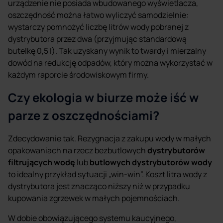
urządzenie nie posiada wbudowanego wyświetlacza,
oszczędność można łatwo wyliczyć samodzielnie:
wystarczy pomnożyć liczbę litrów wody pobranej z
dystrybutora przez dwa (przyjmując standardową
butelkę 0,5 l). Tak uzyskany wynik to twardy i mierzalny
dowód na redukcję odpadów, który można wykorzystać w
każdym raporcie środowiskowym firmy.
Czy ekologia w biurze może iść w
parze z oszczędnościami?
Zdecydowanie tak. Rezygnacja z zakupu wody w małych
opakowaniach na rzecz bezbutlowych
dystrybutorów
filtrujących wodę
lub
butlowych dystrybutorów wody
to idealny przykład sytuacji „win-win”. Koszt litra wody z
dystrybutora jest znacząco niższy niż w przypadku
kupowania zgrzewek w małych pojemnościach.
W dobie obowiązującego systemu kaucyjnego,