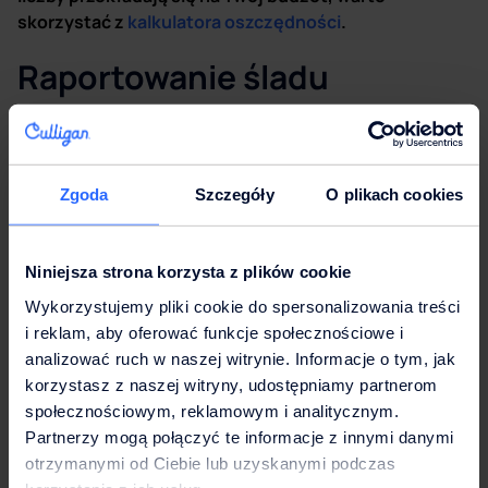
skorzystać z
kalkulatora oszczędności
.
Raportowanie śladu
węglowego – jak Culligan
wspiera zielone cele
Zgoda
Szczegóły
O plikach cookies
Twojego przedsiębiorstwa
Niniejsza strona korzysta z plików cookie
Już teraz raportowanie emisji, w tym tych w
Zakresie 3
(czyli generowanych w całym łańcuchu dostaw)
, staje
Wykorzystujemy pliki cookie do spersonalizowania treści
się kluczowym obowiązkiem wielu firm. Wybór partnera,
i reklam, aby oferować funkcje społecznościowe i
który sam dba o ekologię, ułatwia Twojej firmie przejście
analizować ruch w naszej witrynie. Informacje o tym, jak
audytów.
Jak oszczędzać i dbać o środowisko?
korzystasz z naszej witryny, udostępniamy partnerom
Odpowiedź brzmi: współpracuj z zaufanymi dostawcami.
społecznościowym, reklamowym i analitycznym.
Partnerzy mogą połączyć te informacje z innymi danymi
Culligan wspiera Twoje zielone cele poprzez:
otrzymanymi od Ciebie lub uzyskanymi podczas