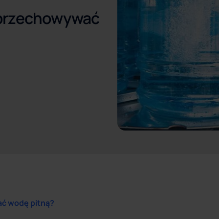
 przechowywać
ć wodę pitną?