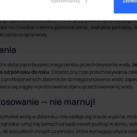
Spersonalizuj
Zezwól
inna być przechowywana z dala od bezpośredniego światła sł
sprzyjać wzrostowi bakterii oraz przyspieszać procesy degrad
aw na chłodne i ciemne pomieszczenie. Jednakże pamiętaj, ż
do zamarznięcia wody.
ania
czne dotyczące bezpiecznego okresu przechowywania wody.
J
 od pół roku do roku.
Ostateczny czas przechowywania zale
asz z profesjonalnych zbiorników do magazynowania wody, za
aleca się ciągłe monitorowanie stanu przechowywanej wody.
tosowanie — nie marnuj!
trzymałeś wodę w zbiorniku i nie nadaje się ona do wypicia, mo
a ogródka, umyj nią samochód bądź nawet podłogi w domu, wyką
 do wszystkich innych czynności, które wymagają użycia wod