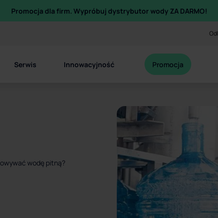
Promocja dla firm. Wypróbuj dystrybutor wody ZA DARMO!
Odk
Serwis
Innowacyjność
Promocja
howywać wodę pitną?