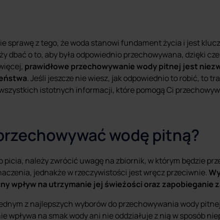
ie sprawę z tego, że woda stanowi fundament życia i jest kl
y dbać o to, aby była odpowiednio przechowywana, dzięki cze
więcej,
prawidłowe przechowywanie wody pitnej jest niezw
zeństwa
. Jeśli jeszcze nie wiesz, jak odpowiednio to robić, to t
 wszystkich istotnych informacji, które pomogą Ci przechowyw
przechowywać wodę pitną?
o picia, należy zwrócić uwagę na zbiornik, w którym będzie 
aczenia, jednakże w rzeczywistości jest wręcz przeciwnie.
Wy
ny wpływ na utrzymanie jej świeżości oraz zapobieganie
jednym z najlepszych wyborów do przechowywania wody pitnej.
ie wpływa na smak wody ani nie oddziałuje z nią w sposób nie