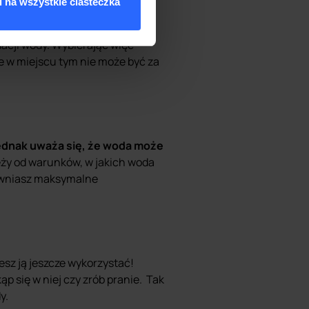
 na wszystkie ciasteczka
onecznego oraz źródeł ciepła.
acji wody. Wybierając więc
e w miejscu tym nie może być za
ednak uważa się, że woda może
ży od warunków, w jakich woda
pewniasz maksymalne
żesz ją jeszcze wykorzystać!
p się w niej czy zrób pranie. Tak
y.