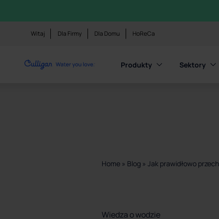
Witaj
Dla Firmy
Dla Domu
HoReCa
Produkty
Sektory
Home
»
Blog
»
Jak prawidłowo przec
Wiedza o wodzie