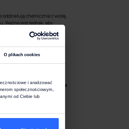
ie oddziałują chemicznie z wodą.
u. Ważne jest jednak, aby
ami żywnościowymi.
ij się, że jest on wykonany z
bol „PCF”). Unikaj plastików
O plikach cookies
ołecznościowe i analizować
ny produkt spożywczy, posiada
artnerom społecznościowym,
gie magazynowanie wody pitnej
anymi od Ciebie lub
rzysta z
dystrybutorów wody
,
k skupimy się na aspektach