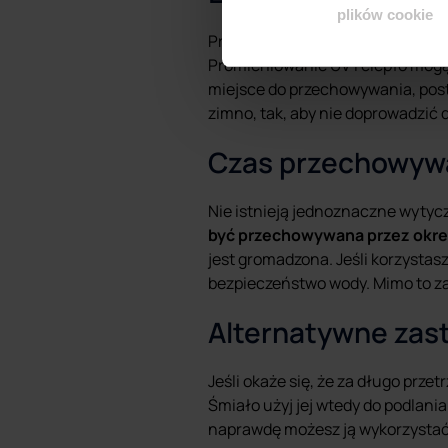
plików cookie
Przede wszystkim woda pitna pow
Promieniowanie UV i ciepło mogą 
miejsce do przechowywania, post
zimno, tak, aby nie doprowadzić 
Czas przechowyw
Nie istnieją jednoznaczne wyty
być przechowywana przez okres
jest gromadzona. Jeśli korzyst
bezpieczeństwo wody. Mimo to z
Alternatywne zas
Jeśli okaże się, że za długo prze
Śmiało użyj jej wtedy do podlani
naprawdę możesz ją wykorzystać,