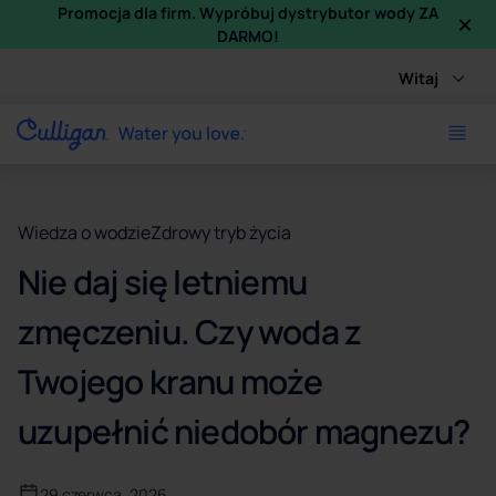
×
Promocja dla firm. Wypróbuj dystrybutor wody ZA
DARMO!
Witaj
Wiedza o wodzie
Zdrowy tryb życia
Nie daj się letniemu
zmęczeniu. Czy woda z
Twojego kranu może
uzupełnić niedobór magnezu?
29 czerwca, 2026