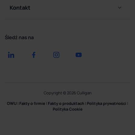
wody
Kariera
Dostawy
Kontakt
wody w
Dostawy
Serwis
butlach
wody w
butlach
Dystrybutor
Prośba
wody
Śledź nas na
o
gazowanej
ofertę
Dystrybutor
wody
ciepłej i
zimnej
Akcesoria
i usługi
Copyright © 2026 Culligan
System
OWU
|
Fakty o firmie
|
Fakty o produktach
|
Polityka prywatności
|
kaucyjny
Polityka Cookie
Dokumentacja
i instrukcje