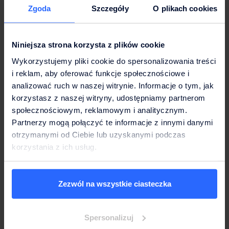
Gdy myślimy o tym, jak skutecznie walczyć z niedoborem
Zgoda
Szczegóły
O plikach cookies
magnezu, do głowy najczęściej przychodzą nam
pokarmy bogate w magnez:
gorzka czekolada, kakao,
pestki dyni, migdały czy kasza gryczana.
Zwiększenie
Niniejsza strona korzysta z plików cookie
ilości magnezu w diecie poprzez te produkty to doskonały
Wykorzystujemy pliki cookie do spersonalizowania treści
krok, jednak rzadko kto pamięta, że jednym z najlepszych
i reklam, aby oferować funkcje społecznościowe i
źródeł tego pierwiastka jest po prostu zwykła woda.
analizować ruch w naszej witrynie. Informacje o tym, jak
korzystasz z naszej witryny, udostępniamy partnerom
Mikrofiltracja – technologia
społecznościowym, reklamowym i analitycznym.
Partnerzy mogą połączyć te informacje z innymi danymi
Culligan, która pozwala
otrzymanymi od Ciebie lub uzyskanymi podczas
korzystania z ich usług.
zachować optymalne
stężenie magnezu
Zezwól na wszystkie ciasteczka
Aby woda z kranu nadawała się do bezpośredniego
spożycia w biurze lub domu, musi być idealnie czysta i
Spersonalizuj
bezpieczna. Tradycyjne systemy uzdatniania, oparte na