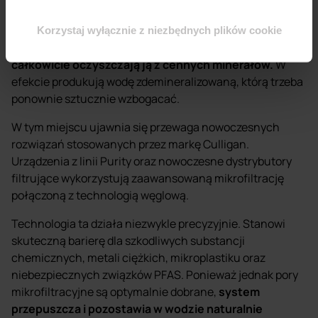
klasycznej odwróconej osmozie, działają niezwykle
restrykcyjnie.
Usuwają z wody absolutnie wszystko –
Korzystaj wyłącznie z niezbędnych plików cookie
w tym chlor, ołów i mikroplastik, ale przy okazji niemal
całkowicie oczyszczają ją z cennych minerałów.
W
efekcie produkują wodę zdemineralizowaną, którą trzeba
ponownie sztucznie wzbogacać.
W tym miejscu ujawnia się przewaga nowoczesnych
rozwiązań stosowanych przez markę Culligan.
Urządzenia z linii Purity oraz nowoczesne dystrybutory
filtrujące wykorzystują zaawansowaną mikrofiltrację
połączoną z technologią węglową.
Technologia ta działa niezwykle precyzyjnie. Stanowi
skuteczną barierę dla szkodliwych substancji
chemicznych, metali ciężkich, mikroplastiku oraz
niebezpiecznych związków PFAS. Ponieważ jednak pory
mikrofiltracyjne są optymalnie dobrane,
system
przepuszcza i pozostawia w wodzie naturalnie