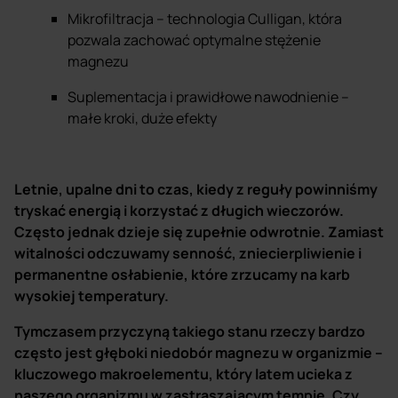
Mikrofiltracja – technologia Culligan, która
pozwala zachować optymalne stężenie
magnezu
Suplementacja i prawidłowe nawodnienie –
małe kroki, duże efekty
Letnie, upalne dni to czas, kiedy z reguły powinniśmy
tryskać energią i korzystać z długich wieczorów.
Często jednak dzieje się zupełnie odwrotnie. Zamiast
witalności odczuwamy senność, zniecierpliwienie i
permanentne osłabienie, które zrzucamy na karb
wysokiej temperatury.
Tymczasem przyczyną takiego stanu rzeczy bardzo
często jest głęboki niedobór magnezu w organizmie –
kluczowego makroelementu, który latem ucieka z
naszego organizmu w zastraszającym tempie. Czy