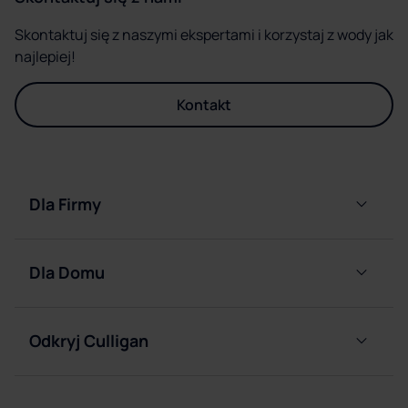
Skontaktuj się z naszymi ekspertami i korzystaj z wody jak
najlepiej!
Kontakt
Dla Firmy
Dystrybutory
filtrujące
Dla Domu
wodę
podłączane
Butlowe
do sieci
dystrybutory
Odkryj Culligan
wody
Butlowe
Nasza
dystrybutory
Pompki
firma
wody
do