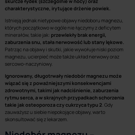
skurcze łydek (szczególnie w nocy) oraz
charakterystyczne, irytujące drżenie powiek.
Istnieją jednak nietypowe objawy niedoboru magnezu,
których początkowo w ogóle nie łączymy z deficytem
minerałów, takie jak:
przewlekły brak energii,
zaburzenia snu, stała nerwowość lub stany lękowe.
Patrząc na objawy i skutki, jakie wywołuje niski poziom
magnezu, ucierpieć może także układ nerwowy oraz
sercowo-naczyniowy.
Ignorowany, długotrwały niedobór magnezu może
wiązać się z poważniejszymi konsekwencjami
zdrowotnymi, takimi jak nadciśnienie, zaburzenia
rytmu serca, a w skrajnych przypadkach schorzenia
takie jak osteoporoza czy cukrzyca typu 2
. Gdy
zauważysz u siebie niepokojące objawy, warto
skonsultować się z lekarzem.
Niedobór magnezu –