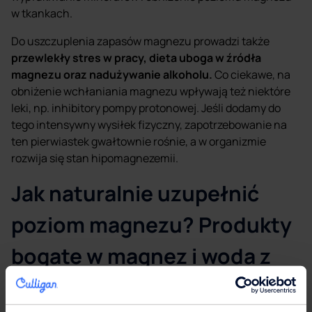
w tkankach.
Do uszczuplenia zapasów magnezu prowadzi także
przewlekły stres w pracy, dieta uboga w źródła
magnezu oraz nadużywanie alkoholu.
Co ciekawe, na
obniżenie wchłaniania magnezu wpływają też niektóre
leki, np. inhibitory pompy protonowej. Jeśli dodamy do
tego intensywny wysiłek fizyczny, zapotrzebowanie na
ten pierwiastek gwałtownie rośnie, a w organizmie
rozwija się stan hipomagnezemii.
Jak naturalnie uzupełnić
poziom magnezu? Produkty
bogate w magnez i woda z
kranu