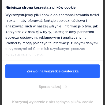
Jest to powłoka wykorzystująca jony srebra,
Niniejsza strona korzysta z plików cookie
inkorporowane w strukturę tworzywa sztucznego
Wykorzystujemy pliki cookie do spersonalizowania treści
wszystkich elementów mających kontakt z wodą (np. w
i reklam, aby oferować funkcje społecznościowe i
strefie dozowania). Srebro działa antymikrobowo,
analizować ruch w naszej witrynie. Informacje o tym, jak
hamując namnażanie bakterii i pleśni na elementach
korzystasz z naszej witryny, udostępniamy partnerom
urządzenia.
społecznościowym, reklamowym i analitycznym.
Partnerzy mogą połączyć te informacje z innymi danymi
otrzymanymi od Ciebie lub uzyskanymi podczas
Skuteczna filtracja dzięki
korzystania z ich usług.
technologii Carbon Block
Zezwól na wszystkie ciasteczka
Fundamentem czystości wody w dystrybutorach Culligan
jest zastosowanie sprasowanych bloków węglowych
Spersonalizuj
(
Carbon Block
). W przeciwieństwie do zwykłego
granulatu, gęsta struktura bloku zapewnia dłuższą drogę
kontaktu wody z materiałem filtracyjnym. Pozwala to na
Korzystaj wyłącznie z niezbędnych plików cookie