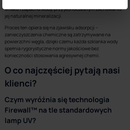
skuteczne wiązanie chloru, pestycydów oraz poprawę
smaku i zapachu wody, przy jednoczesnym zachowaniu
jej naturalnej mineralizacji.
Proces ten opiera się na zjawisku adsorpcji –
zanieczyszczenia chemiczne są zatrzymywane na
powierzchni węgla, dzięki czemu każda szklanka wody
spełnia rygorystyczne normy jakościowe bez
konieczności stosowania agresywnej chemii.
O co najczęściej pytają nasi
klienci?
Czym wyróżnia się technologia
Firewall™ na tle standardowych
lamp UV?