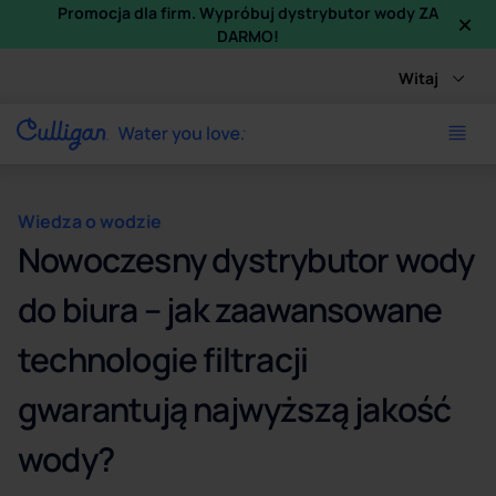
×
Promocja dla firm. Wypróbuj dystrybutor wody ZA
DARMO!
Witaj
Wiedza o wodzie
Nowoczesny dystrybutor wody
do biura – jak zaawansowane
technologie filtracji
gwarantują najwyższą jakość
wody?