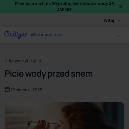
×
Promocja dla firm. Wypróbuj dystrybutor wody ZA
DARMO!
Witaj
Zdrowy tryb życia
Picie wody przed snem
29 sierpnia, 2023