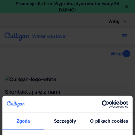
×
Promocja dla firm. Wypróbuj dystrybutor wody ZA
DARMO!
Witaj
Wróć
Skontaktuj się z nami
Skontaktuj się z naszymi ekspertami i korzystaj z wody jak
najlepiej!
Zgoda
Szczegóły
O plikach cookies
Kontakt