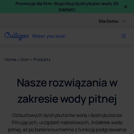
×
Promocja dla firm. Wypróbuj dystrybutor wody ZA
DARMO!
Dla Domu
Home
»
Dom
»
Produkty
Nasze rozwiązania w
zakresie wody pitnej
Od butlowych dystrybutorów wody i dystrybutorów
filtrujących, urządzeń nablatowych, źródełek wody
pitnej, aż po baterie kuchenne z funkcją podgrzewania