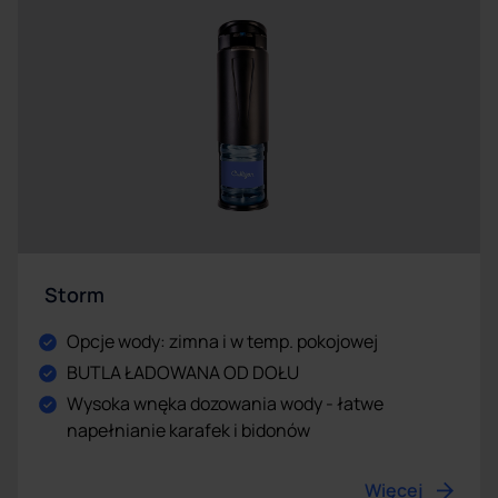
Storm
Opcje wody: zimna i w temp. pokojowej
BUTLA ŁADOWANA OD DOŁU
Wysoka wnęka dozowania wody - łatwe
napełnianie karafek i bidonów
Więcej