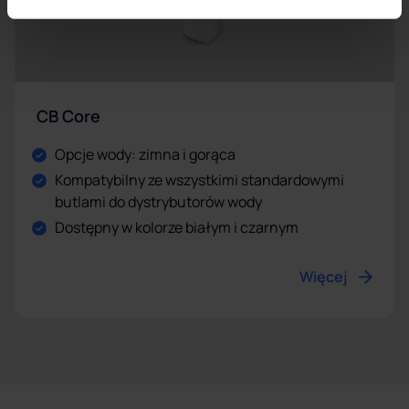
CB Core
Opcje wody: zimna i gorąca
Kompatybilny ze wszystkimi standardowymi
butlami do dystrybutorów wody
Dostępny w kolorze białym i czarnym
Więcej