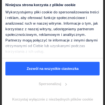
Niniejsza strona korzysta z plików cookie
Pompka manualna
Wykorzystujemy pliki cookie do spersonalizowania treści
Woda w temperaturze pokojowej
i reklam, aby oferować funkcje społecznościowe i
analizować ruch w naszej witrynie. Informacje o tym, jak
Wystarczy wcisnąć 3-4 razy, by rozpocząć
korzystasz z naszej witryny, udostępniamy partnerom
dozowanie
społecznościowym, reklamowym i analitycznym.
Łatwy montaż na butli
Partnerzy mogą połączyć te informacje z innymi danymi
otrzymanymi od Ciebie lub uzyskanymi podczas
Więcej
korzystania z ich usług.
Zezwól na wszystkie ciasteczka
Spersonalizuj
Korzystaj wyłącznie z niezbędnych plików cookie